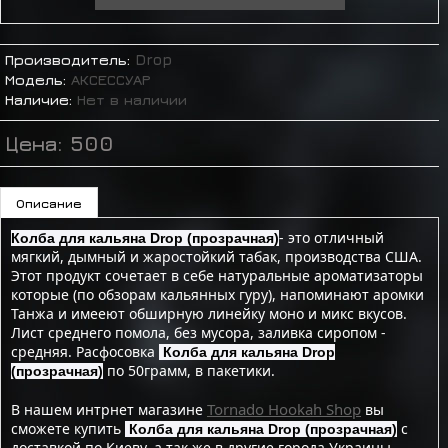
Производитель:
Drop
Модель:
АКСЕССУАР
Наличие:
Нет в наличии
Цена:
500
Описание
- это отличный
Колба для кальяна Drop (прозрачная)
мягкий, дымный и жаростойкий табак, производства США.
Этот продукт сочетает в себе натуральные ароматизаторы
которые (по обзорам кальянных гуру), напоминают аромки
Танжа и имееют обширную линейку моно и микс вкусов.
Лист среднего помола, без мусора, заливка сиропом -
средняя. Расфосовка
Колба для кальяна Drop
по 50грамм, в пакетики.
(прозрачная)
Tornado Hookah Shop
В нашем интрнет магазине
вы
сможете купить
с
Колба для кальяна Drop (прозрачная)
доставкой по Киеву, а так же в другие города Украины.