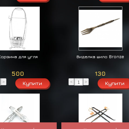
Корзина для угля
Виделка шило Bronze
500
130
>
<
>