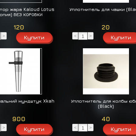
тор жара Kaloud Lotus
Уплотнитель для чашки (Bla
копия) БЕЗ КОРОБКИ
120
20
>
<
>
альний мундштук Xkah
Уплотнитель для колбы юб
(Black)
900
40
>
<
>