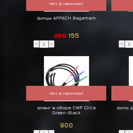
Нет в наличии!
Щипцы APPACH Bagamam
250
155
<
>
<
Нет в наличии!
Шланг в сборе CWP Circa
Шило д
Green-Black
900