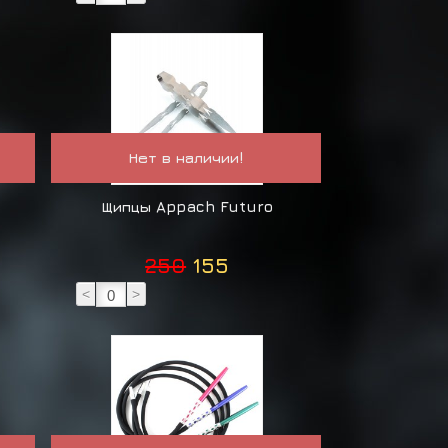
Нет в наличии!
Щипцы Appach Futuro
250
155
<
>