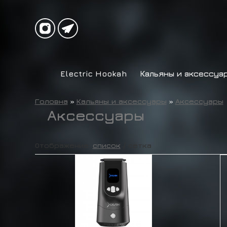
Electric Hookah
Кальяны и аксессуа
Головна
»
Кальяны и аксессуары
»
Аксессуары
Аксессуары
Отображение:
список
/
сетка