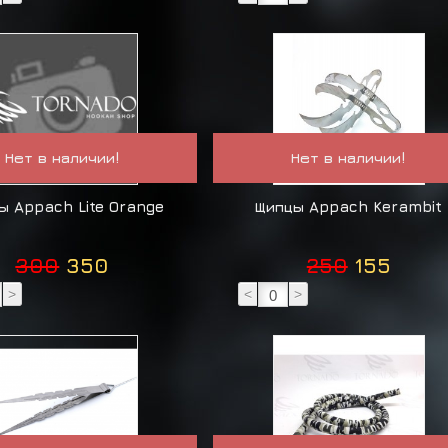
Нет в наличии!
Нет в наличии!
ы Appach Lite Orange
Щипцы Appach Kerambit
300
350
250
155
>
<
>