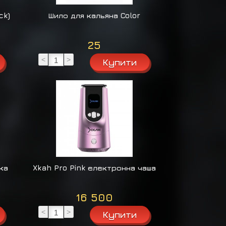
ck)
Шило для кальяна Color
25
<
>
ка
Xkah Pro Pink електронна чаша
16 500
<
>