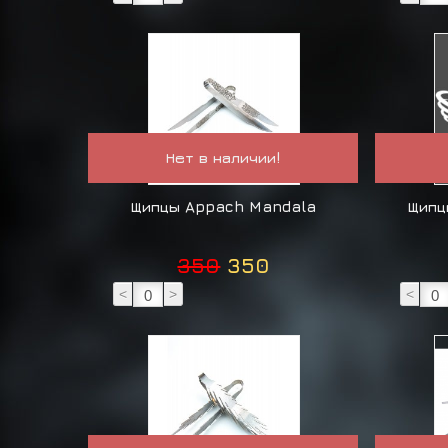
Нет в наличии!
Щипцы Appach Mandala
Щипц
350
350
<
>
<