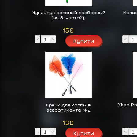
Мундштук зеленый разборный
Мелас
(из 3-частей).
150
<
>
<
Ёршик для колбы в
Xkah Pr
ассортименте №2
130
<
>
<