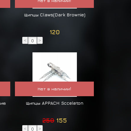
Нет в наличии!
Щипцы Claws(Dark Brownie)
120
<
>
Нет в наличии!
ние
Щипцы APPACH Scceleton
250
155
<
>