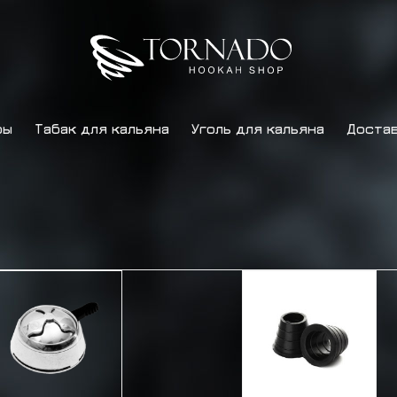
ры
Табак для кальяна
Уголь для кальяна
Достав