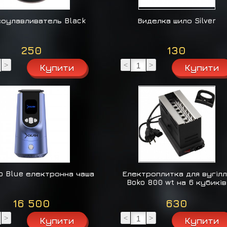
оулавливатель Black
Виделка шило Silver
250
130
>
<
>
o Blue електронна чаша
Електроплитка для вугілл
Boko 800 wt на 6 кубиків
16 500
630
>
<
>