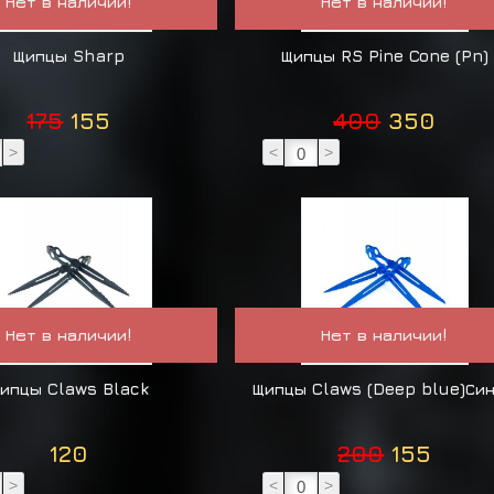
Нет в наличии!
Нет в наличии!
Щипцы Sharp
Щипцы RS Pine Cone (Pn)
175
155
400
350
>
<
>
Нет в наличии!
Нет в наличии!
ипцы Claws Black
Щипцы Claws (Deep blue)Си
120
200
155
>
<
>