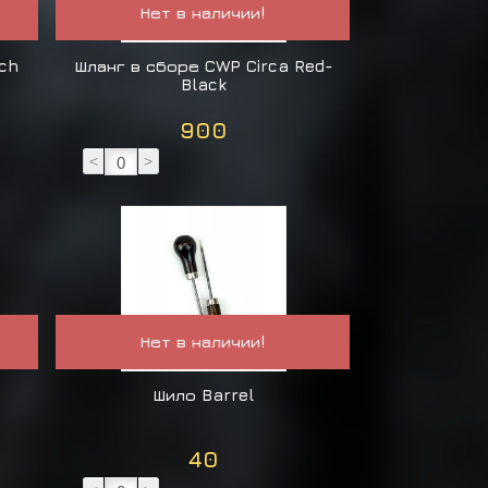
Нет в наличии!
ch
Шланг в сборе CWP Circa Red-
Black
900
<
>
Нет в наличии!
Шило Barrel
40