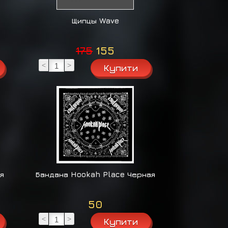
Щипцы Wave
175
155
<
>
я
Бандана Hookah Place Черная
50
<
>