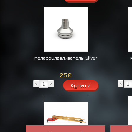
Меласоулавливатель Silver
250
<
>
<