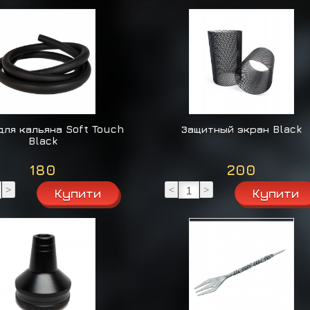
для кальяна Soft Touch
Защитный экран Black
Black
180
200
>
<
>