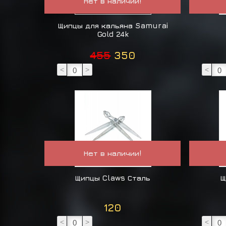
Нет в наличии!
Щипцы для кальяна Samurai
Gold 24k
455
350
<
>
<
Нет в наличии!
Щипцы Claws Сталь
Щ
120
<
>
<