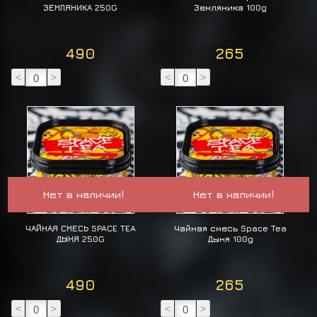
ЗЕМЛЯНИКА 250G
Земляника 100g
490
265
<
>
<
>
Нет в наличии!
Нет в наличии!
ЧАЙНАЯ СМЕСЬ SPACE TEA
Чайная смесь Space Tea
ДЫНЯ 250G
Дыня 100g
490
265
<
>
<
>