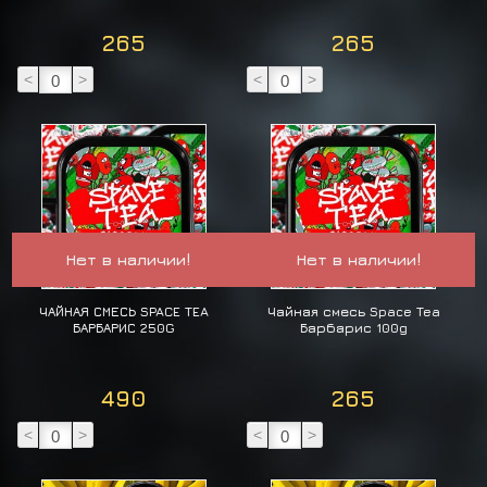
265
265
<
>
<
>
Нет в наличии!
Нет в наличии!
ЧАЙНАЯ СМЕСЬ SPACE TEA
Чайная смесь Space Tea
БАРБАРИС 250G
Барбарис 100g
490
265
<
>
<
>