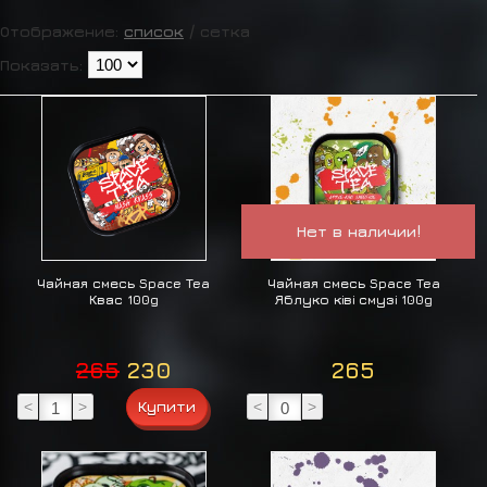
Отображение:
список
/
сетка
Показать:
Нет в наличии!
Чайная смесь Space Tea
Чайная смесь Space Tea
Квас 100g
Яблуко ківі смузі 100g
265
230
265
<
>
<
>