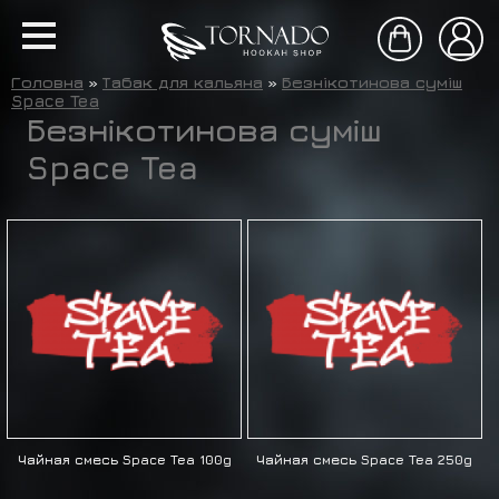
Головна
»
Табак для кальяна
»
Безнікотинова суміш
Space Tea
Безнікотинова суміш
Space Tea
Чайная смесь Space Tea 100g
Чайная смесь Space Tea 250g