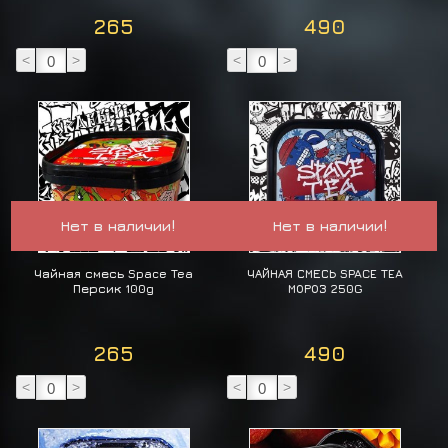
265
490
<
>
<
>
Нет в наличии!
Нет в наличии!
Чайная смесь Space Tea
ЧАЙНАЯ СМЕСЬ SPACE TEA
Персик 100g
МОРОЗ 250G
265
490
<
>
<
>