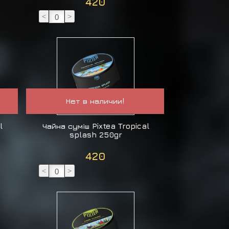
420
<
>
Нет в наличии!
l
Чайна суміш Pixtea Tropical
splash 250gr
420
<
>