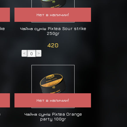
Нет в наличии!
ike
Чайна суміш Pixtea Sour strike
250gr
420
<
>
Нет в наличии!
e
Чайна суміш Pixtea Orange
party 100gr