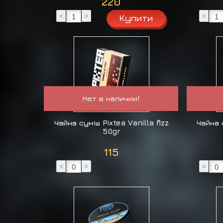
220
<
>
<
Нет в наличии!
Чайна суміш Pixtea Vanilla fizz
Чайна с
50gr
115
<
>
<