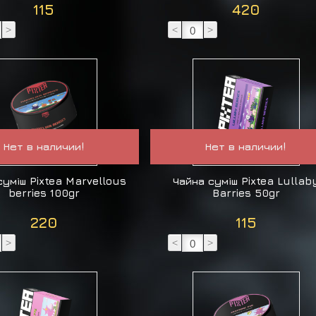
115
420
>
<
>
Нет в наличии!
Нет в наличии!
суміш Pixtea Marvellous
Чайна суміш Pixtea Lullab
berries 100gr
Barries 50gr
220
115
>
<
>