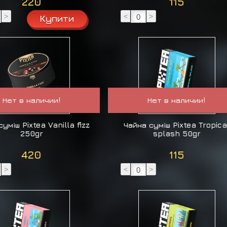
220
115
>
<
>
Нет в наличии!
Нет в наличии!
уміш Pixtea Vanilla fizz
Чайна суміш Pixtea Tropica
250gr
splash 50gr
420
115
>
<
>