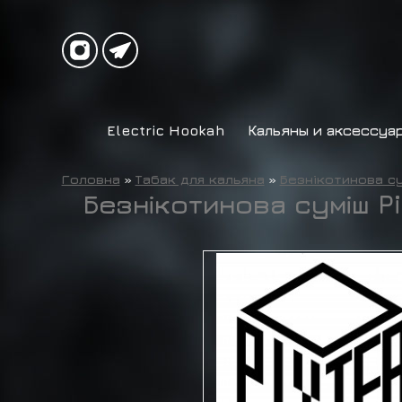
Electric Hookah
Кальяны и аксессуа
Головна
»
Табак для кальяна
»
Безнікотинова су
Безнікотинова суміш Pi