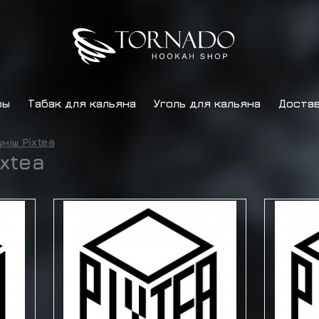
ры
Табак для кальяна
Уголь для кальяна
Достав
міш Pixtea
xtea