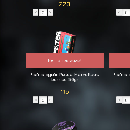
220
<
>
<
Нет в наличии!
Чайна суміш Pixtea Marvellous
Чайна 
berries 50gr
115
<
>
<