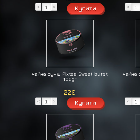
<
>
<
Чайна суміш Pixtea Sweet burst
Чайна 
100gr
220
<
>
<