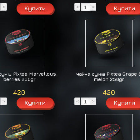
>
<
>
суміш Pixtea Marvellous
Чайна суміш Pixtea Grape 
berries 250gr
melon 250gr
420
420
>
<
>