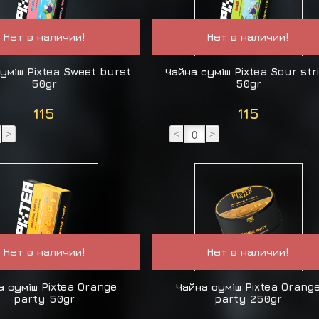
Нет в наличии!
Нет в наличии!
уміш Pixtea Sweet burst
Чайна суміш Pixtea Sour str
50gr
50gr
115
115
>
<
>
Нет в наличии!
Нет в наличии!
а суміш Pixtea Orange
Чайна суміш Pixtea Orang
party 50gr
party 250gr