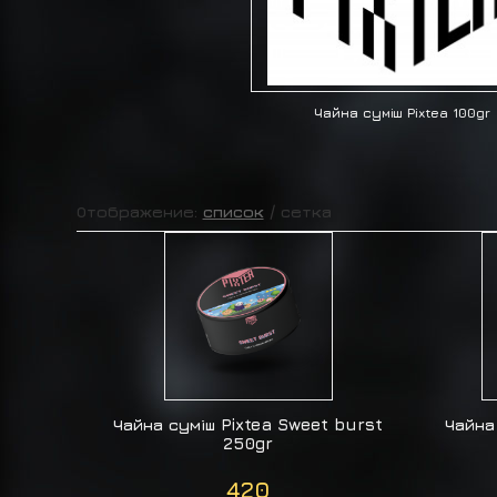
Чайна суміш Pixtea 100gr
Отображение:
список
/
сетка
Чайна суміш Pixtea Sweet burst
Чайна
250gr
420