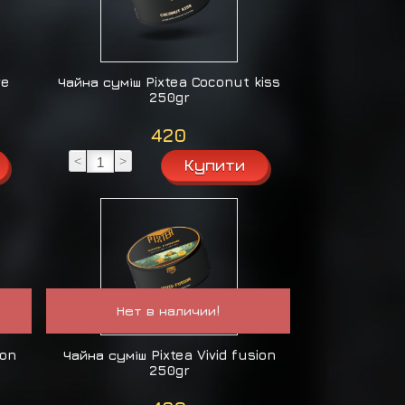
ve
Чайна суміш Pixtea Coconut kiss
250gr
420
<
>
Нет в наличии!
ion
Чайна суміш Pixtea Vivid fusion
250gr