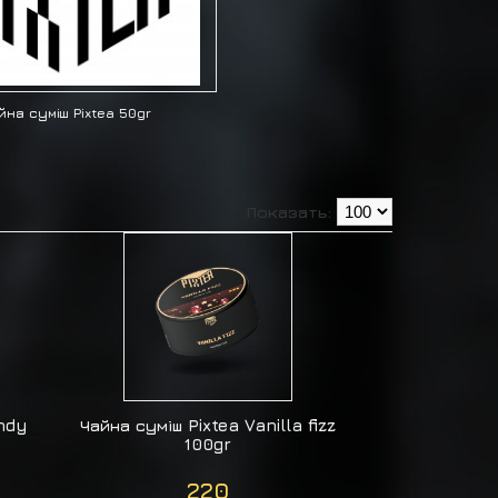
йна суміш Pixtea 50gr
Показать:
andy
Чайна суміш Pixtea Vanilla fizz
100gr
220