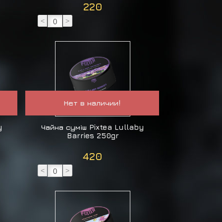
220
<
>
Нет в наличии!
y
Чайна суміш Pixtea Lullaby
Barries 250gr
420
<
>