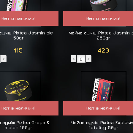
Нет в наличии!
Нет в наличии!
суміш Pixtea Jasmin pie
Чайна суміш Pixtea Jasmin 
50gr
250gr
115
420
>
<
>
Нет в наличии!
Нет в наличии!
 суміш Pixtea Grape &
Чайна суміш Pixtea Explosi
melon 100gr
fatality 50gr