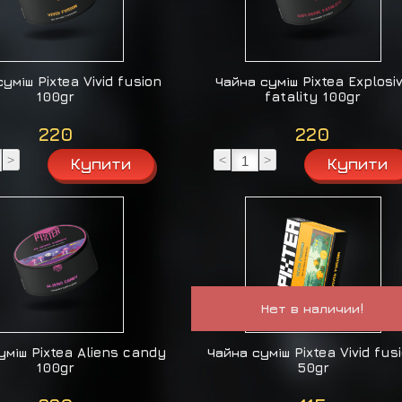
уміш Pixtea Vivid fusion
Чайна суміш Pixtea Explosi
100gr
fatality 100gr
220
220
>
<
>
Нет в наличии!
уміш Pixtea Aliens candy
Чайна суміш Pixtea Vivid fus
100gr
50gr