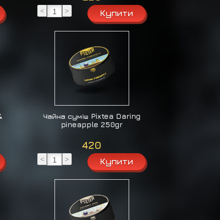
<
>
&
Чайна суміш Pixtea Daring
pineapple 250gr
420
<
>