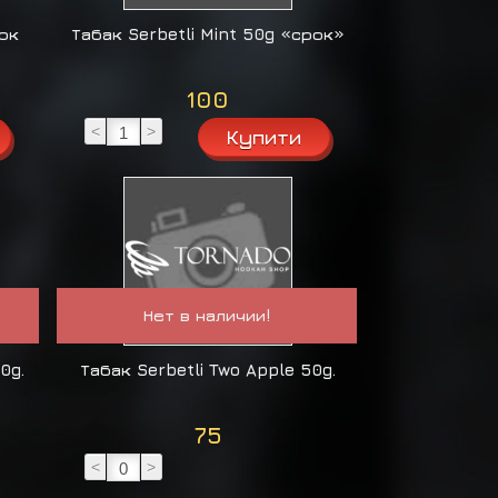
рок
Табак Serbetli Mint 50g «срок»
100
<
>
Нет в наличии!
0g.
Табак Serbetli Two Apple 50g.
75
<
>