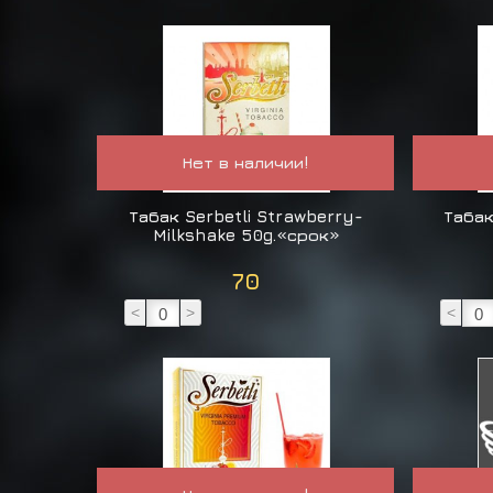
Нет в наличии!
Табак Serbetli Strawberry-
Табак
Milkshake 50g.«срок»
70
<
>
<