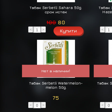
Табак Serbetli Sahara 50g.
Табак 
срок истек
Haze
100
80
<
>
<
Нет в наличии!
Табак Serbetli Watermelon-
Табак S
melon 50g.
75
<
>
<