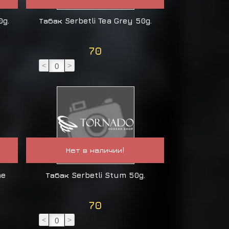
0g.
Табак Serbetli Tea Grey 50g.
70
<
>
Нет в наличии!
me
Табак Serbetli Stum 50g.
70
<
>