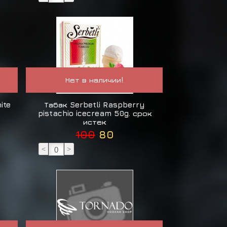
Нет в наличии!
ite
Табак Serbetli Raspberry
pistachio icecream 50g. срок
истек
100
80
<
>