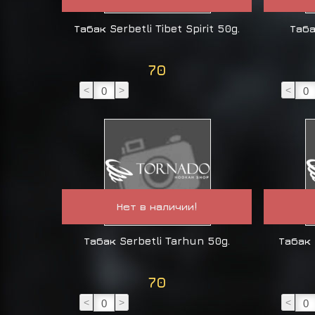
Табак Serbetli Tibet Spirit 50g.
Таба
70
<
>
<
Нет в наличии!
Табак Serbetli Tarhun 50g.
Табак 
70
<
>
<