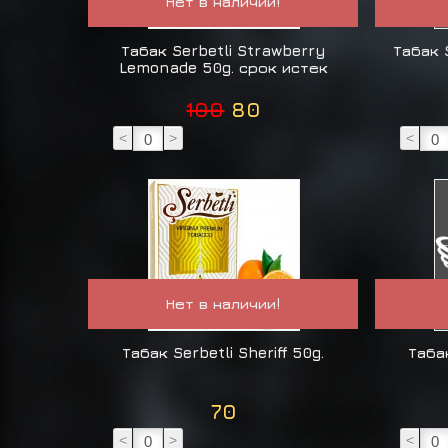
Нет в наличии!
Табак Serbetli Strawberry
Табак 
Lemonade 50g. срок истек
100
80
<
>
<
Нет в наличии!
Табак Serbetli Sheriff 50g.
Таба
70
<
>
<