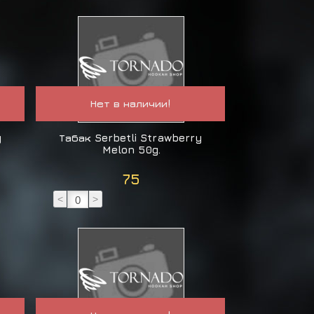
Нет в наличии!
y
Табак Serbetli Strawberry
Melon 50g.
75
<
>