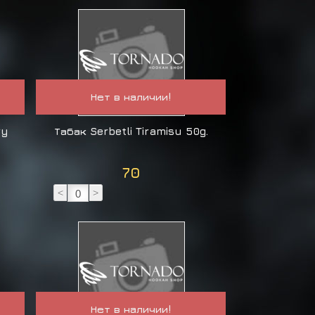
Нет в наличии!
ry
Табак Serbetli Tiramisu 50g.
70
<
>
Нет в наличии!