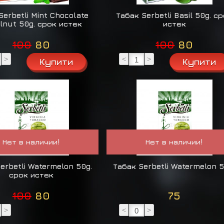
Serbetli Mint Chocolate
Табак Serbetli Basil 50g. с
lnut 50g. срок истек
истек
100
80
100
80
>
<
>
Нет в наличии!
Нет в наличии!
erbetli Watermelon 50g.
Табак Serbetli Watermelon 5
срок истек
100
80
75
>
<
>