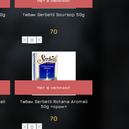
Нет в наличии!
0g.
Табак Serbetli Soursop 50g.
70
<
>
Нет в наличии!
ali
Табак Serbetli Rotana Aromali
50g «срок»
70
<
>