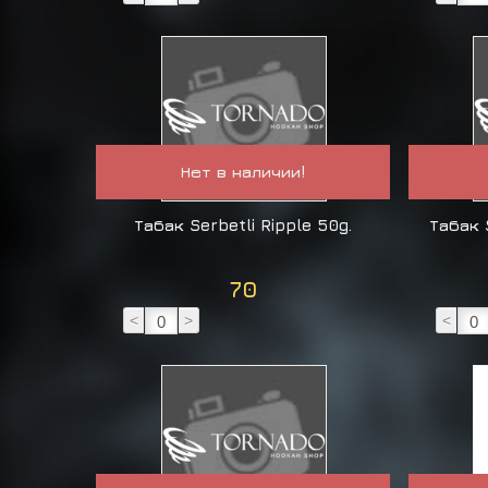
Нет в наличии!
Табак Serbetli Ripple 50g.
Табак 
70
<
>
<