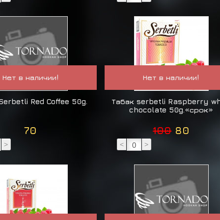
Нет в наличии!
Нет в наличии!
Serbetli Red Coffee 50g.
Табак serbetli Raspberry wh
chocolate 50g.«срок»
70
100
80
>
<
>