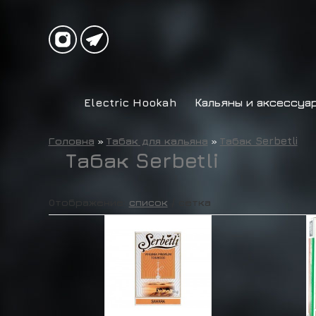
Electric Hookah
Кальяны и аксессуа
Головна
»
Табак для кальяна
»
Табак Serbetli
Табак Serbetli
Отображение:
список
/
сетка