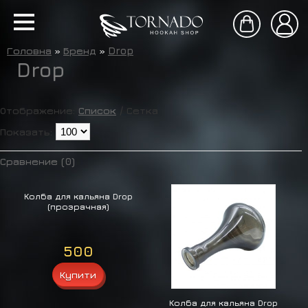
Головна
»
Бренд
»
Drop
Drop
Отображение:
Список
/
Сетка
Показать:
Сравнение (0)
Колба для кальяна Drop
(прозрачная)
500
Колба для кальяна Drop