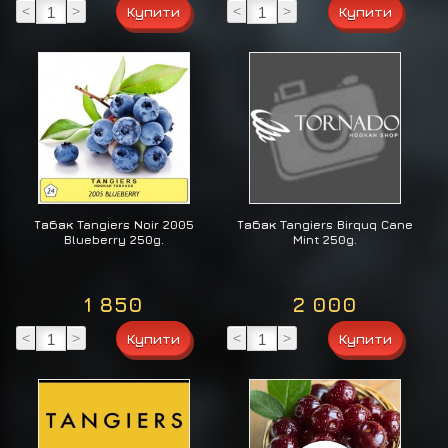
<
>
<
>
Табак Tangiers Noir 2005
Табак Tangiers Birquq Cane
Blueberry 250g.
Mint 250g.
1 850
2 000
<
>
<
>