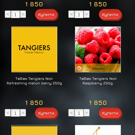
1 850
1 850
<
>
<
>
Табак Tangiers Noir
Табак Tangiers Noir
Refreshing melon berry 250g
Raspberry 250g.
1 850
1 850
<
>
<
>