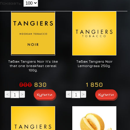
Показать:
Табак Tangiers Noir It's like
Табак Tangiers Noir
that one breakfast cereal
Lemongrass 250g.
100g.
900
830
1 850
<
>
<
>