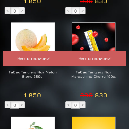
1 850
900
830
<
>
<
>
Нет в наличии!
Нет в наличии!
Табак Tangiers Noir Melon
Табак Tangiers Noir
Blend 250g.
Maraschinо Cherry 100g.
1 850
900
830
<
>
<
>