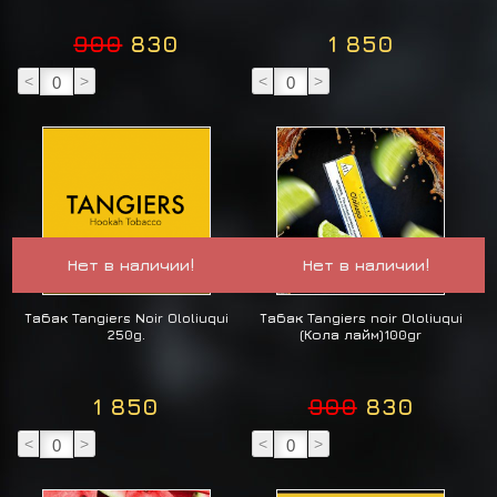
900
830
1 850
<
>
<
>
Нет в наличии!
Нет в наличии!
Табак Tangiers Noir Ololiuqui
Табак Tangiers noir Ololiuqui
250g.
(Кола лайм)100gr
1 850
900
830
<
>
<
>