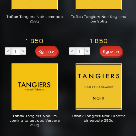
Табак Tangiers Noir Lemnado
Табак Tangiers Noir Key lime
250g
pie 250g
1 850
1 850
<
>
<
>
Табак Tangiers Noir I’m
Табак Tangiers Noir Cilantro
coming to get you Varvara
pineapple 250g
250g