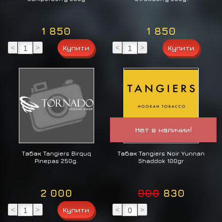
1 850
1 850
<
>
<
>
Нет в наличии!
Табак Tangiers Birquq
Табак Tangiers Noir Yunnan
Pinepas 250g.
Shaddok 100gr
2 000
900
830
<
>
<
>