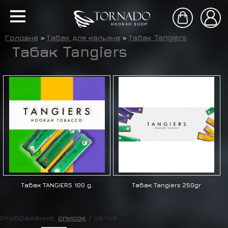
Головна
»
Табак для кальяна
»
Табак Tangiers
Табак Tangiers
Табак TANGIERS 100 g.
Табак Tangiers 250gr
Отображение:
список
/
сетка