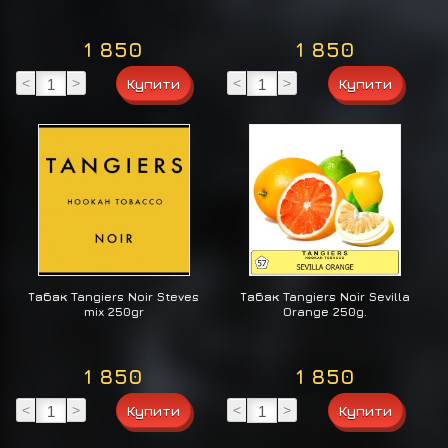
1 850
1 850
<
>
<
>
Табак Tangiers Noir Steves
Табак Tangiers Noir Sevilla
mix 250gr
Orange 250g.
1 850
1 850
<
>
<
>