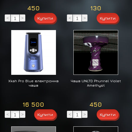
450
130
<
>
<
>
Xkah Pro Blue електронна
Чаша UNLTD Phunnel Violet
чаша
Amethyst
16 500
450
<
>
<
>