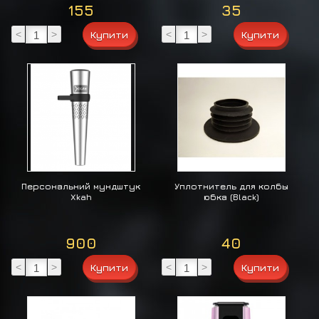
155
35
<
>
<
>
Персональний мундштук
Уплотнитель для колбы
Xkah
юбка (Black)
900
40
<
>
<
>