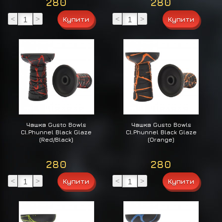
280
280
<
>
<
>
Чашка Gusto Bowls
Чашка Gusto Bowls
Cl.Phunnel Black Glaze
Cl.Phunnel Black Glaze
(Red/Black)
(Orange)
280
280
<
>
<
>