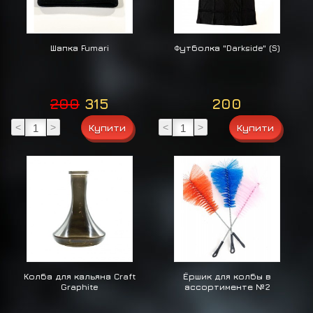
Шапка Fumari
Футболка "Darkside" (S)
200
315
200
<
>
<
>
Колба для кальяна Craft
Ёршик для колбы в
Graphite
ассортименте №2