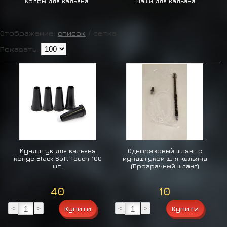
Колбы для кальяна
Чаши для кальяна
Отображение:
список
/
сетка
Показать:
Мундштук для кальяна
Одноразовый шланг с
конус Black Soft Touch 100
мундштуком для кальяна
шт.
(Прозрачный шланг)
40
10
<
>
<
>