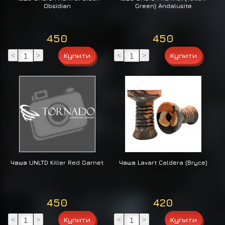
Obsidian
Green) Andalusite
450
450
<
>
<
>
Чаша UNLTD Killer Red Garnet
Чаша Lavart Caldera (Bryce)
450
420
<
>
<
>