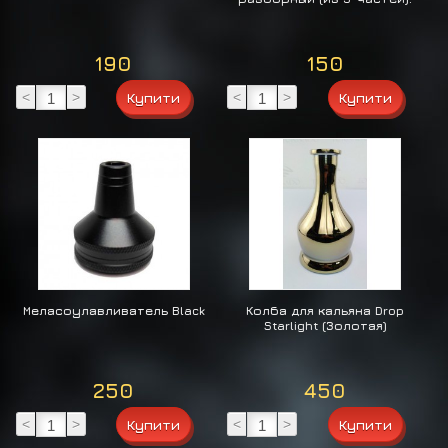
190
150
<
>
<
>
Меласоулавливатель Black
Колба для кальяна Drop
Starlight (Золотая)
250
450
<
>
<
>