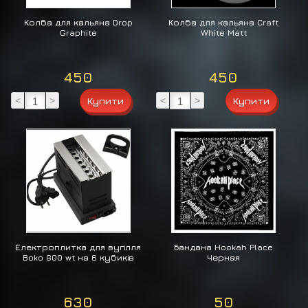
Колба для кальяна Drop
Колба для кальяна Craft
Graphite
White Matt
450
450
<
>
<
>
Електроплитка для вугілля
Бандана Hookah Place
Boko 800 wt на 6 кубиків
Черная
630
50