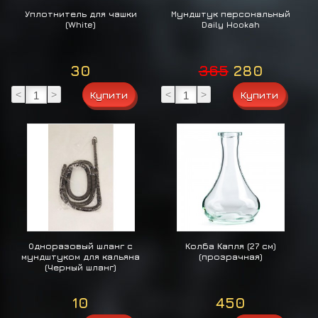
Уплотнитель для чашки
Мундштук персональный
(White)
Daily Hookah
30
365
280
<
>
<
>
Одноразовый шланг с
Колба Капля (27 см)
мундштуком для кальяна
(прозрачная)
(Черный шланг)
10
450