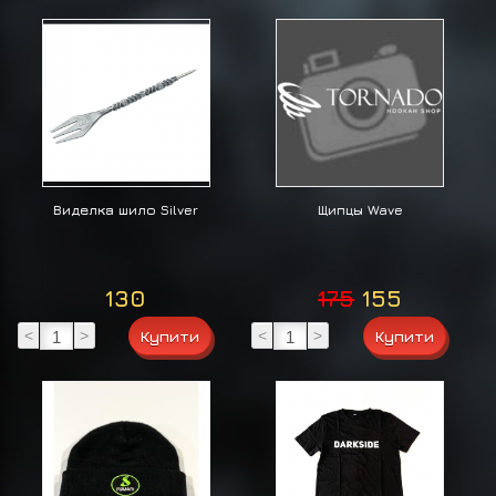
Виделка шило Silver
Щипцы Wave
130
175
155
<
>
<
>