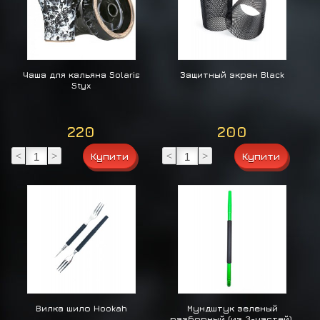
Чаша для кальяна Solaris
Защитный экран Black
Styx
220
200
<
>
<
>
Вилка шило Hookah
Мундштук зеленый
разборный (из 3-частей).