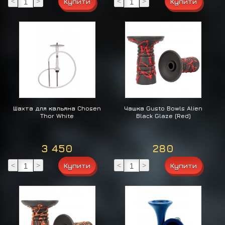
<
>
<
>
Шахта для кальяна Chosen
Чашка Gusto Bowls Alien
Thor White
Black Glaze (Red)
3 450
280
<
>
<
>