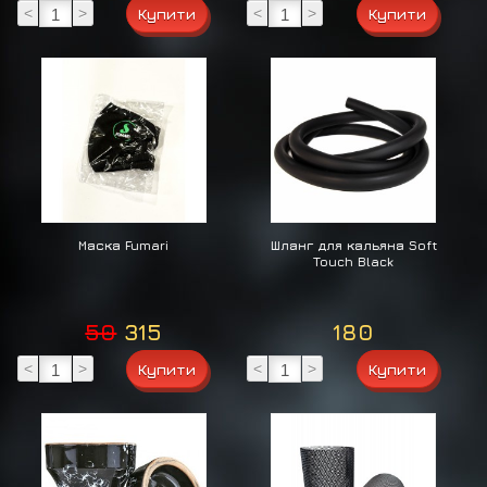
<
>
<
>
Маска Fumari
Шланг для кальяна Soft
Touch Black
50
315
180
<
>
<
>