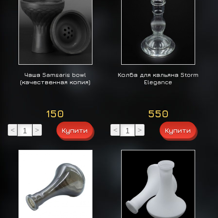
Чаша Samsaris bowl
Колба для кальяна Storm
(качественная копия)
Elegance
150
550
<
>
<
>