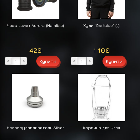
Чаша Lavart Aurora (Namibia)
Худи "Darkside" (L)
420
1 100
<
>
<
>
Меласоулавливатель Silver
Корзина для угля