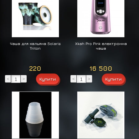
Чаша для кальяна Solaris
Xkah Pro Pink електронна
Triton
чаша
220
16 500
<
>
<
>