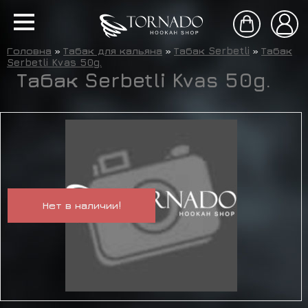
Головна
»
Табак для кальяна
»
Табак Serbetli
»
Табак
Serbetli Kvas 50g.
Табак Serbetli Kvas 50g.
Нет в наличии!