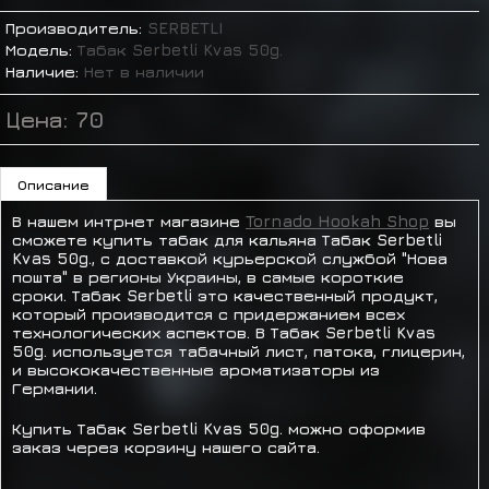
Производитель:
SERBETLI
Модель:
Табак Serbetli Kvas 50g.
Наличие:
Нет в наличии
Цена:
70
Описание
В нашем интрнет магазине
Tornado Hookah Shop
вы
сможете купить табак для кальяна Табак Serbetli
Kvas 50g., с доставкой курьерской службой "Нова
пошта" в регионы Украины, в самые короткие
сроки. Табак Serbetli это качественный продукт,
который производится с придержанием всех
технологических аспектов. В Табак Serbetli Kvas
50g. используется табачный лист, патока, глицерин,
и высококачественные ароматизаторы из
Германии.
Купить Табак Serbetli Kvas 50g. можно оформив
заказ через корзину нашего сайта.