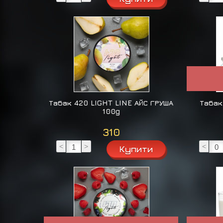
Табак 420 LIGHT LINE АЙС ГРУША
Табак
100g
310
<
>
<