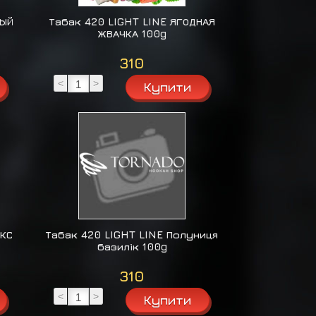
НЫЙ
Табак 420 LIGHT LINE ЯГОДНАЯ
ЖВАЧКА 100g
310
<
>
ІКС
Табак 420 LIGHT LINE Полуниця
базилік 100g
310
<
>