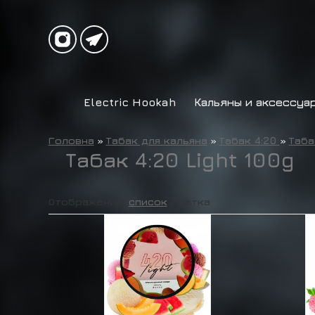
Electric Hookah
Кальяны и аксессуа
Головна
»
Табак для кальяна
»
Табак 4:20
»
Таба
Табак 4:20 Light 100g
Отображение:
список
/
сетка