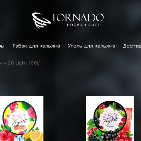
ры
Табак для кальяна
Уголь для кальяна
Достав
к 4:20 Light 100g