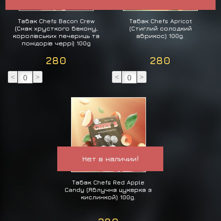
Табак Chefs Bacon Crew
Табак Chefs Apricot
(Смак хрусткого бекону,
(Стиглий солодкий
королівських печериць та
абрикос) 100g.
помідорів черрі) 100g
280
280
<
>
<
>
Нет в наличии!
Табак Chefs Red Apple
Candy (Яблучна цукерка з
кислинкой) 100g.