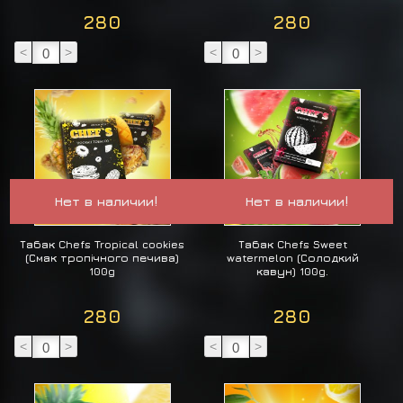
280
280
<
>
<
>
Нет в наличии!
Нет в наличии!
Табак Chefs Tropical cookies
Табак Chefs Sweet
(Смак тропічного печива)
watermelon (Солодкий
100g
кавун) 100g.
280
280
<
>
<
>