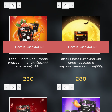
<
>
<
>
Нет в наличии!
Нет в наличии!
Табак Chefs Red Orange
Табак Chefs Pumpking Up! (
(Червоний сицилійський
Смак гарбуза з
апельсин) 100g.
карамельним соусом)100g
280
280
<
>
<
>