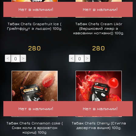
Нет в наличии!
Нет в наличии!
Табак Chefs Grapefruit Ice (
Табак Chefs Cream Likör
Грейпфрут з льодом) 100g.
(Вершковий лікер з
кавовими нотками)) 100g.
280
280
<
>
<
>
Нет в наличии!
Нет в наличии!
Табак Chefs Cinnamon coke (
Табак Chefs Cherry (Стигла
Смак коли з ароматом
десертна вишня) 100g.
кориці) 100g