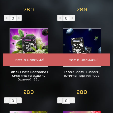
280
280
<
>
<
>
Нет в наличии!
Нет в наличии!
Табак Chefs Boozeena (
Табак Chefs Blueberry
Смак ягід та суцвіть
(Стигла чорния) 100g.
бузини) 100g
280
280
<
>
<
>