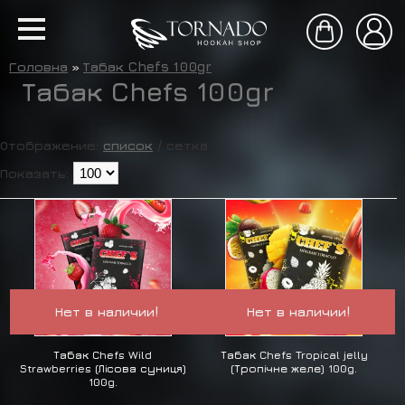
Головна
»
Табак Chefs 100gr
Табак Chefs 100gr
Отображение:
список
/
сетка
Показать:
Нет в наличии!
Нет в наличии!
Табак Chefs Wild
Табак Chefs Tropical jelly
Strawberries (Лісова суниця)
(Тропічне желе) 100g.
100g.