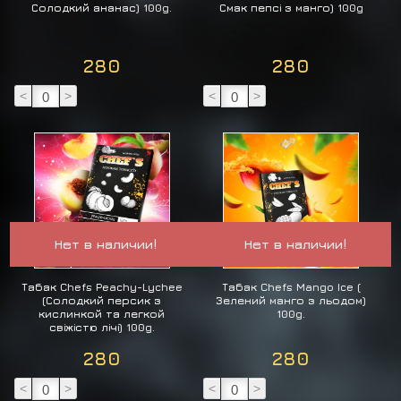
Солодкий ананас) 100g.
Смак пепсі з манго) 100g
280
280
<
>
<
>
Нет в наличии!
Нет в наличии!
Табак Chefs Peachy-Lychee
Табак Chefs Mango Ice (
(Солодкий персик з
Зелений манго з льодом)
кислинкой та легкой
100g.
свіжістю лічі) 100g.
280
280
<
>
<
>