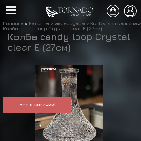
Головна
»
Кальяны и аксессуары
»
Колбы для кальяна
»
Колба candy loop Crystal clear E (27см)
Колба candy loop Crystal
clear E (27см)
Нет в наличии!