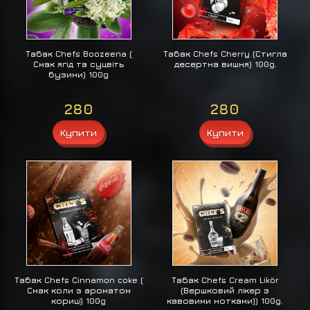
Табак Chefs Boozeena (
Табак Chefs Cherry (Стигла
Смак ягід та суцвіть
десертна вишня) 100g.
бузини) 100g
280
280
Табак Chefs Cinnamon coke (
Табак Chefs Cream Likör
Смак коли з ароматом
(Вершковий лікер з
кориці) 100g
кавовими нотками)) 100g.