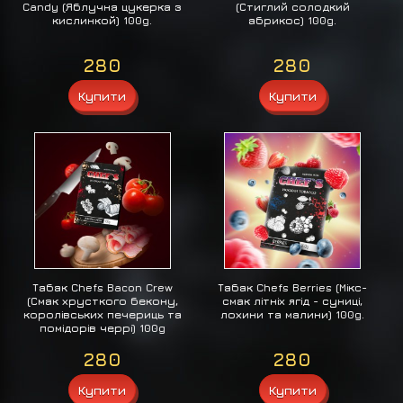
Candy (Яблучна цукерка з
(Стиглий солодкий
кислинкой) 100g.
абрикос) 100g.
280
280
Табак Chefs Bacon Crew
Табак Chefs Berries (Мікс-
(Смак хрусткого бекону,
смак літніх ягід - суниці,
королівських печериць та
лохини та малини) 100g.
помідорів черрі) 100g
280
280