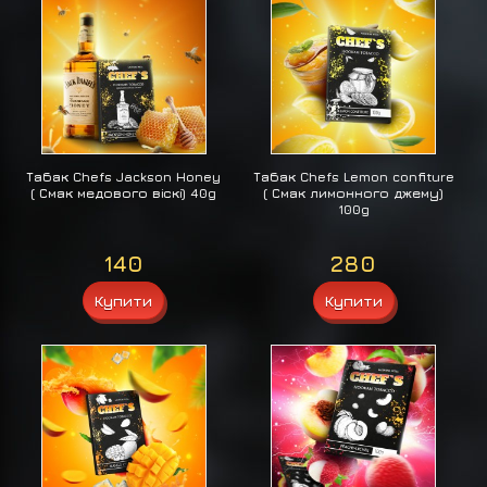
Табак Chefs Jackson Honey
Табак Chefs Lemon confiture
( Смак медового віскі) 40g
( Смак лимонного джему)
100g
140
280