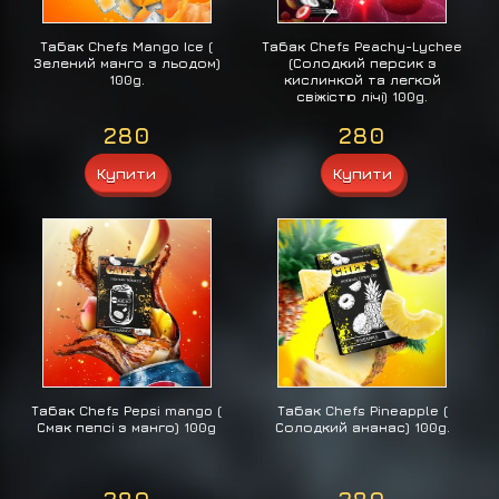
Табак Chefs Mango Ice (
Табак Chefs Peachy-Lychee
Зелений манго з льодом)
(Солодкий персик з
100g.
кислинкой та легкой
свіжістю лічі) 100g.
280
280
Табак Chefs Pepsi mango (
Табак Chefs Pineapple (
Смак пепсі з манго) 100g
Солодкий ананас) 100g.