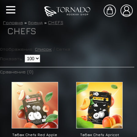
Головна
»
Бренд
»
CHEFS
CHEFS
Отображение:
Список
/
Сетка
Показать:
Сравнение (0)
Табак Chefs Red Apple
Табак Chefs Apricot