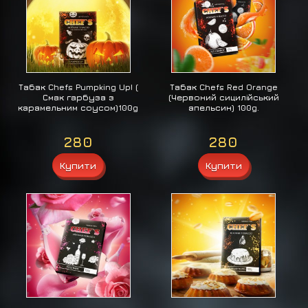
Табак Chefs Pumpking Up! (
Табак Chefs Red Orange
Смак гарбуза з
(Червоний сицилійський
карамельним соусом)100g
апельсин) 100g.
280
280